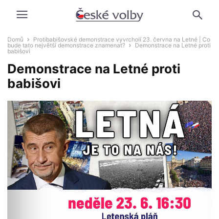
Domů
Protibabišovské demonstrace vyvrcholí 23. června na Letné | Co
bude tato největší demonstrace znamenat?
Demonstrace na Letné proti
babišovi
Demonstrace na Letné proti
babišovi