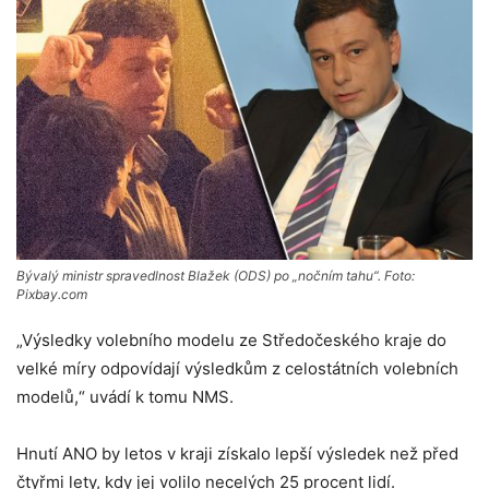
Bývalý ministr spravedlnost Blažek (ODS) po „nočním tahu“. Foto:
Pixbay.com
„Výsledky volebního modelu ze Středočeského kraje do
velké míry odpovídají výsledkům z celostátních volebních
modelů,“ uvádí k tomu NMS.
Hnutí ANO by letos v kraji získalo lepší výsledek než před
čtyřmi lety, kdy jej volilo necelých 25 procent lidí.