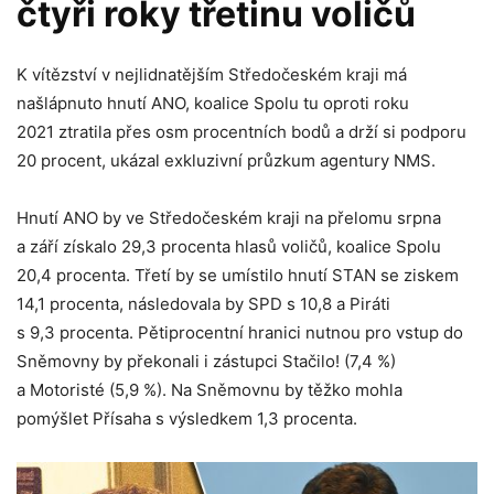
čtyři roky třetinu voličů
K vítězství v nejlidnatějším Středočeském kraji má
našlápnuto hnutí ANO, koalice Spolu tu oproti roku
2021 ztratila přes osm procentních bodů a drží si podporu
20 procent, ukázal exkluzivní průzkum agentury NMS.
Hnutí ANO by ve Středočeském kraji na přelomu srpna
a září získalo 29,3 procenta hlasů voličů, koalice Spolu
20,4 procenta. Třetí by se umístilo hnutí STAN se ziskem
14,1 procenta, následovala by SPD s 10,8 a Piráti
s 9,3 procenta. Pětiprocentní hranici nutnou pro vstup do
Sněmovny by překonali i zástupci Stačilo! (7,4 %)
a Motoristé (5,9 %). Na Sněmovnu by těžko mohla
pomýšlet Přísaha s výsledkem 1,3 procenta.