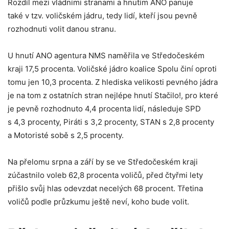
Rozdíl mezi vládními stranami a hnutím ANO panuje
také v tzv. voličském jádru, tedy lidí, kteří jsou pevně
rozhodnuti volit danou stranu.
U hnutí ANO agentura NMS naměřila ve Středočeském
kraji 17,5 procenta. Voličské jádro koalice Spolu činí oproti
tomu jen 10,3 procenta. Z hlediska velikosti pevného jádra
je na tom z ostatních stran nejlépe hnutí Stačilo!, pro které
je pevně rozhodnuto 4,4 procenta lidí, následuje SPD
s 4,3 procenty, Piráti s 3,2 procenty, STAN s 2,8 procenty
a Motoristé sobě s 2,5 procenty.
Na přelomu srpna a září by se ve Středočeském kraji
zúčastnilo voleb 62,8 procenta voličů, před čtyřmi lety
přišlo svůj hlas odevzdat necelých 68 procent. Třetina
voličů podle průzkumu ještě neví, koho bude volit.