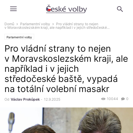
Domů
Parlamentní volby
Pro vládní strany to nejen
v Moravskoslezském kraji, ale například i v jejich středočeské...
Parlamentní volby
Pro vládní strany to nejen
v Moravskoslezském kraji, ale
například i v jejich
středočeské baště, vypadá
na totální volební masakr
10044
0
Od
Václav Prokůpek
-
12.9.2025