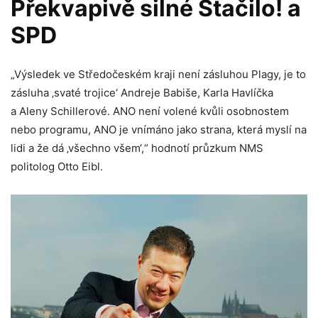
Překvapivě silné Stačilo! a
SPD
„Výsledek ve Středočeském kraji není zásluhou Plagy, je to
zásluha ‚svaté trojice‘ Andreje Babiše, Karla Havlíčka
a Aleny Schillerové. ANO není volené kvůli osobnostem
nebo programu, ANO je vnímáno jako strana, která myslí na
lidi a že dá ‚všechno všem‘,“ hodnotí průzkum NMS
politolog Otto Eibl.