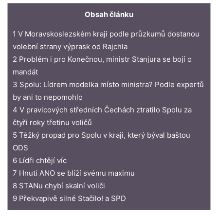
Obsah článku
1 V Moravskoslezském kraji podle průzkumů dostanou
volební strany výprask od Rajchla
2 Problém i pro Konečnou, ministr Stanjura se bojí o
mandát
3 Spolu: Lídrem modelka místo ministra? Podle expertů
by ani to nepomohlo
4 V pravicových středních Čechách ztratilo Spolu za
čtyři roky třetinu voličů
5 Těžký propad pro Spolu v kraji, který býval baštou
ODS
6 Lídři chtějí víc
7 Hnutí ANO se blíží svému maximu
8 STANu chybí skalní voliči
9 Překvapivě silné Stačilo! a SPD