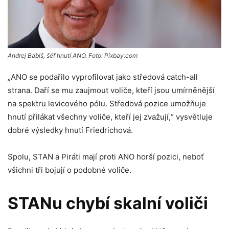
Andrej Babiš, šéf hnutí ANO. Foto: Pixbay.com
„ANO se podařilo vyprofilovat jako středová catch-all
strana. Daří se mu zaujmout voliče, kteří jsou umírněnější
na spektru levicového pólu. Středová pozice umožňuje
hnutí přilákat všechny voliče, kteří jej zvažují,“ vysvětluje
dobré výsledky hnutí Friedrichová.
Spolu, STAN a Piráti mají proti ANO horší pozici, neboť
všichni tři bojují o podobné voliče.
STANu chybí skalní voliči