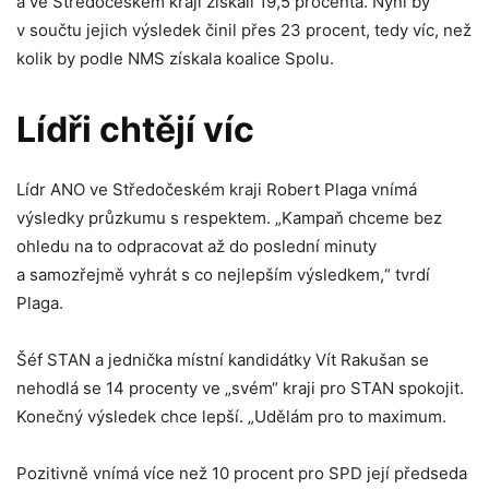
a ve Středočeském kraji získali 19,5 procenta. Nyní by
v součtu jejich výsledek činil přes 23 procent, tedy víc, než
kolik by podle NMS získala koalice Spolu.
Lídři chtějí víc
Lídr ANO ve Středočeském kraji Robert Plaga vnímá
výsledky průzkumu s respektem. „Kampaň chceme bez
ohledu na to odpracovat až do poslední minuty
a samozřejmě vyhrát s co nejlepším výsledkem,“ tvrdí
Plaga.
Šéf STAN a jednička místní kandidátky Vít Rakušan se
nehodlá se 14 procenty ve „svém“ kraji pro STAN spokojit.
Konečný výsledek chce lepší. „Udělám pro to maximum.
Pozitivně vnímá více než 10 procent pro SPD její předseda