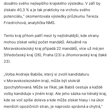
dosáhlo svého nejlepšího krajského výsledku. V září by
získalo 40,3 % a je tak prakticky na vrcholu svého
potenciálu,“ okomentovala výsledky průzkumu Tereza
Friedrichová, analytička NMS.
Tento kraj přitom patří mezi ty nejlidnatější, kde strany
mohou získat velký počet mandátů. Aktuálně na
Moravskoslezský kraj připadá 22 mandátů, více už má jen
Středočeský kraj (26), Praha (23) a Jihomoravský kraj (také
23).
„Volba Andreje Babiše, který si zvolil kandidaturu
v Moravskoslezském kraji, může být stokrát
zpochybňovaná. Může se říkat, jak Babiš cestuje a každé
volby kandiduje v jiném kraji. Ale jeho sázka na lidnatý kraj,
kde se volí spíše doleva a kde může získat hlasy i na úkor
menších opozičních stran, je naprosto správná a chytrá,“