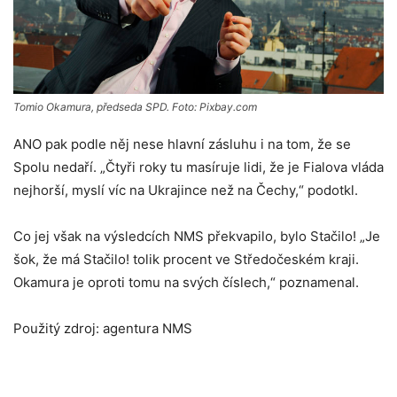
Tomio Okamura, předseda SPD. Foto: Pixbay.com
ANO pak podle něj nese hlavní zásluhu i na tom, že se
Spolu nedaří. „Čtyři roky tu masíruje lidi, že je Fialova vláda
nejhorší, myslí víc na Ukrajince než na Čechy,“ podotkl.
Co jej však na výsledcích NMS překvapilo, bylo Stačilo! „Je
šok, že má Stačilo! tolik procent ve Středočeském kraji.
Okamura je oproti tomu na svých číslech,“ poznamenal.
Použitý zdroj: agentura NMS