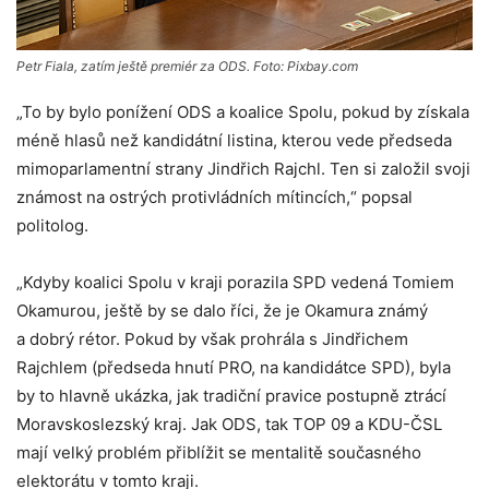
Petr Fiala, zatím ještě premiér za ODS. Foto: Pixbay.com
„To by bylo ponížení ODS a koalice Spolu, pokud by získala
méně hlasů než kandidátní listina, kterou vede předseda
mimoparlamentní strany Jindřich Rajchl. Ten si založil svoji
známost na ostrých protivládních mítincích,“ popsal
politolog.
„Kdyby koalici Spolu v kraji porazila SPD vedená Tomiem
Okamurou, ještě by se dalo říci, že je Okamura známý
a dobrý rétor. Pokud by však prohrála s Jindřichem
Rajchlem (předseda hnutí PRO, na kandidátce SPD), byla
by to hlavně ukázka, jak tradiční pravice postupně ztrácí
Moravskoslezský kraj. Jak ODS, tak TOP 09 a KDU-ČSL
mají velký problém přiblížit se mentalitě současného
elektorátu v tomto kraji.