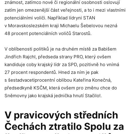
známost, zatímco nové či regionální osobnosti oslovují
zatím jen omezenější část veřejnosti, a to i mezi vlastními
potenciálními voliči. Například lídryni STAN
v Moravskoslezském kraji Michaelu Šebelovou nezná
48 procent potenciálních voličů Starostů.
V oblíbenosti politiků je na druhém místě za Babišem
Jindřich Rajchl, předseda strany PRO, který ovšem
kandiduje coby krajský lídr za SPD, pozitivně ho vnímá
27 procent respondentů. Hned za ním je pak
s šestadvacetiprocentní oblibou Kateřina Konečná,
předsedkyně KSČM, která ovšem pro změnu chce do
Sněmovny jako krajská jednička hnutí Stačilo!.
V pravicových středních
Čechách ztratilo Spolu za