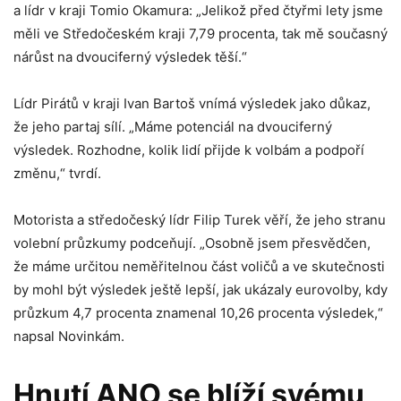
a lídr v kraji Tomio Okamura: „Jelikož před čtyřmi lety jsme
měli ve Středočeském kraji 7,79 procenta, tak mě současný
nárůst na dvouciferný výsledek těší.“
Lídr Pirátů v kraji Ivan Bartoš vnímá výsledek jako důkaz,
že jeho partaj sílí. „Máme potenciál na dvouciferný
výsledek. Rozhodne, kolik lidí přijde k volbám a podpoří
změnu,“ tvrdí.
Motorista a středočeský lídr Filip Turek věří, že jeho stranu
volební průzkumy podceňují. „Osobně jsem přesvědčen,
že máme určitou neměřitelnou část voličů a ve skutečnosti
by mohl být výsledek ještě lepší, jak ukázaly eurovolby, kdy
průzkum 4,7 procenta znamenal 10,26 procenta výsledek,“
napsal Novinkám.
Hnutí ANO se blíží svému