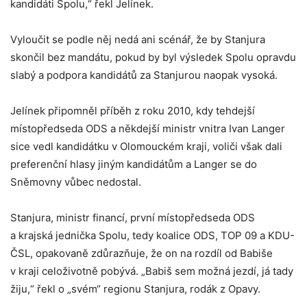
kandidáti Spolu,“ řekl Jelínek.
Vyloučit se podle něj nedá ani scénář, že by Stanjura
skončil bez mandátu, pokud by byl výsledek Spolu opravdu
slabý a podpora kandidátů za Stanjurou naopak vysoká.
Jelínek připomněl příběh z roku 2010, kdy tehdejší
místopředseda ODS a někdejší ministr vnitra Ivan Langer
sice vedl kandidátku v Olomouckém kraji, voliči však dali
preferenční hlasy jiným kandidátům a Langer se do
Sněmovny vůbec nedostal.
Stanjura, ministr financí, první místopředseda ODS
a krajská jednička Spolu, tedy koalice ODS, TOP 09 a KDU-
ČSL, opakovaně zdůrazňuje, že on na rozdíl od Babiše
v kraji celoživotně pobývá. „Babiš sem možná jezdí, já tady
žiju,“ řekl o „svém“ regionu Stanjura, rodák z Opavy.