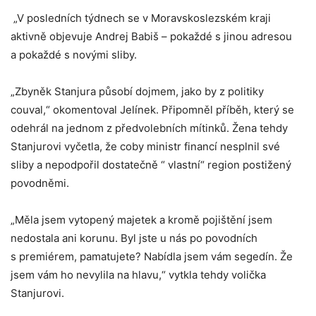
„V posledních týdnech se v Moravskoslezském kraji
aktivně objevuje Andrej Babiš – pokaždé s jinou adresou
a pokaždé s novými sliby.
„Zbyněk Stanjura působí dojmem, jako by z politiky
couval,“ okomentoval Jelínek. Připomněl příběh, který se
odehrál na jednom z předvolebních mítinků. Žena tehdy
Stanjurovi vyčetla, že coby ministr financí nesplnil své
sliby a nepodpořil dostatečně “ vlastní“ region postižený
povodněmi.
„Měla jsem vytopený majetek a kromě pojištění jsem
nedostala ani korunu. Byl jste u nás po povodních
s premiérem, pamatujete? Nabídla jsem vám segedín. Že
jsem vám ho nevylila na hlavu,“ vytkla tehdy volička
Stanjurovi.